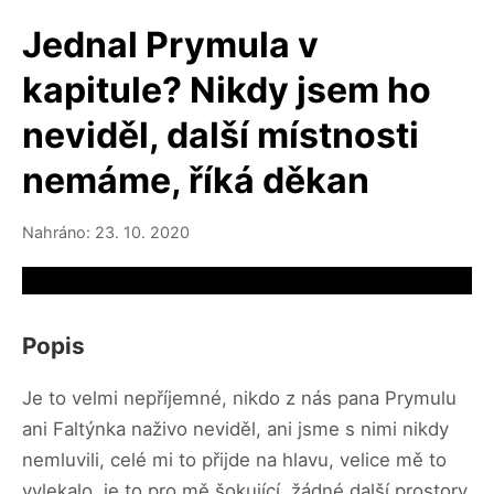
Jednal Prymula v
kapitule? Nikdy jsem ho
neviděl, další místnosti
nemáme, říká děkan
Nahráno: 23. 10. 2020
Video source not available
Popis
Je to velmi nepříjemné, nikdo z nás pana Prymulu
ani Faltýnka naživo neviděl, ani jsme s nimi nikdy
nemluvili, celé mi to přijde na hlavu, velice mě to
vylekalo, je to pro mě šokující, žádné další prostory