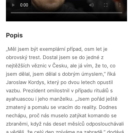
Popis
„Měl jsem být exemplární případ, osm let je
obrovský trest. Dostal jsem se do jedné z
nejtěžších věznic v Česku, ale já vím, že to, co
jsem dělal, jsem dělal s dobrým úmyslem,” říká
Jaroslaw Kordys, který po dvou letech opustil
vazbu. Prezident omilostnil v případu rituálů s
ayahuascou i jeho manželku. „Jsem pořád ještě
zmatený a pomalu se vracím do reality. Dodnes
nechápu, proč nás muselo zatýkat komando se
zbraněmi, když nás deset měsíců odposlouchávali
a věděli, že celý den zpíváme na zahradě,” dodává.