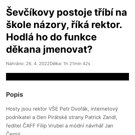
Ševčíkovy postoje tříbí na
škole názory, říká rektor.
Hodlá ho do funkce
děkana jmenovat?
Nahráno: 26. 4. 2022
Délka: 1h 21min 42s
Video source not available
Popis
Hosty jsou rektor VŠE Petr Dvořák, internetový
podnikatel a člen Pirátské strany Patrick Zandl,
ředitel ČAFF Filip Vrubel a módní návrhář Jan
Černý.