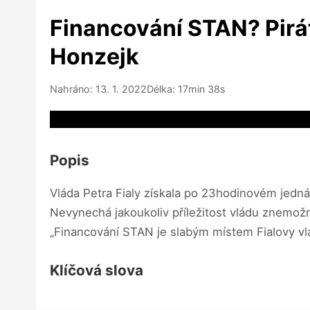
Financování STAN? Pirát
Honzejk
Nahráno: 13. 1. 2022
Délka: 17min 38s
Video source not available
Popis
Vláda Petra Fialy získala po 23hodinovém jedná
Nevynechá jakoukoliv příležitost vládu znemož
„Financování STAN je slabým místem Fialovy vlád
Klíčová slova