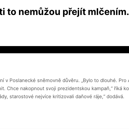
i to nemůžou přejít mlčením.
ní v Poslanecké sněmovně důvěru. „Bylo to dlouhé. Pro A
nit. Chce nakopnout svoji prezidentskou kampaň,“ říká 
y, starostové nejvíce kritizovali daňové ráje,“ dodává.