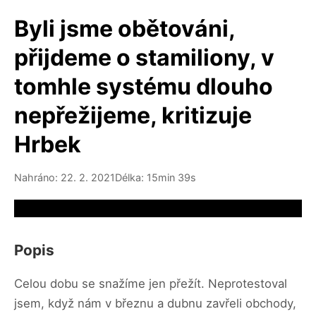
Byli jsme obětováni,
přijdeme o stamiliony, v
tomhle systému dlouho
nepřežijeme, kritizuje
Hrbek
Nahráno: 22. 2. 2021
Délka: 15min 39s
Video source not available
Popis
Celou dobu se snažíme jen přežít. Neprotestoval
jsem, když nám v březnu a dubnu zavřeli obchody,