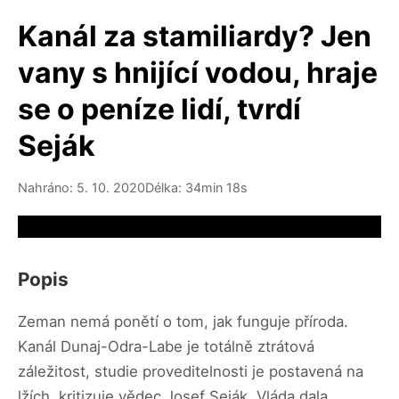
Kanál za stamiliardy? Jen
vany s hnijící vodou, hraje
se o peníze lidí, tvrdí
Seják
Nahráno: 5. 10. 2020
Délka: 34min 18s
Video source not available
Popis
Zeman nemá ponětí o tom, jak funguje příroda.
Kanál Dunaj-Odra-Labe je totálně ztrátová
záležitost, studie proveditelnosti je postavená na
lžích, kritizuje vědec Josef Seják. Vláda dala