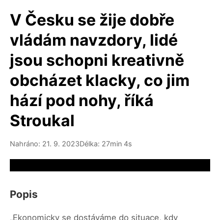
V Česku se žije dobře
vládám navzdory, lidé
jsou schopni kreativně
obcházet klacky, co jim
hází pod nohy, říká
Stroukal
Nahráno: 21. 9. 2023
Délka: 27min 4s
Video source not available
Popis
„Ekonomicky se dostáváme do situace, kdy