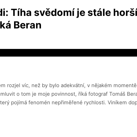
i: Tíha svědomí je stále horší
íká Beran
em rozjel víc, než by bylo adekvátní, v nějakém momentě j
 mluvit o tom je moje povinnost, říká fotograf Tomáš Ber
erý pojímá fenomén nepřiměřené rychlosti. Viníkem dopr