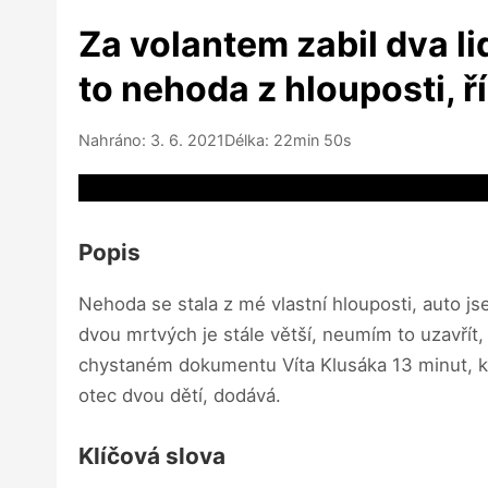
Za volantem zabil dva lid
to nehoda z hlouposti, ř
Nahráno: 3. 6. 2021
Délka: 22min 50s
Video source not available
Popis
Nehoda se stala z mé vlastní hlouposti, auto js
dvou mrtvých je stále větší, neumím to uzavřít,
chystaném dokumentu Víta Klusáka 13 minut, kt
otec dvou dětí, dodává.
Klíčová slova