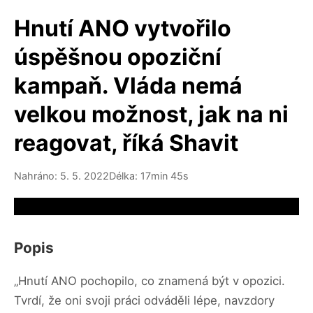
Hnutí ANO vytvořilo
úspěšnou opoziční
kampaň. Vláda nemá
velkou možnost, jak na ni
reagovat, říká Shavit
Nahráno: 5. 5. 2022
Délka: 17min 45s
Video source not available
Popis
„Hnutí ANO pochopilo, co znamená být v opozici.
Tvrdí, že oni svoji práci odváděli lépe, navzdory