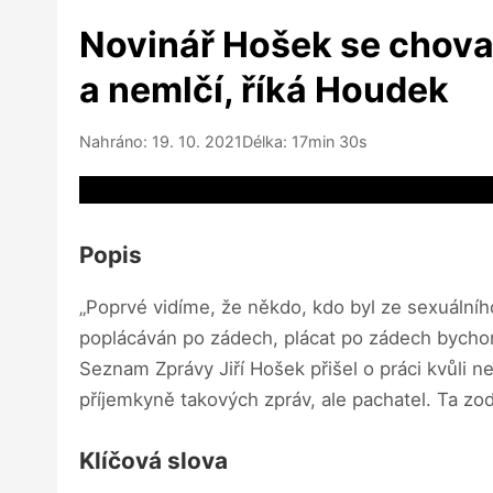
Novinář Hošek se choval 
a nemlčí, říká Houdek
Nahráno: 19. 10. 2021
Délka: 17min 30s
Video source not available
Popis
„Poprvé vidíme, že někdo, kdo byl ze sexuálního
poplácáván po zádech, plácat po zádech bychom
Seznam Zprávy Jiří Hošek přišel o práci kvůli
příjemkyně takových zpráv, ale pachatel. Ta zo
Klíčová slova