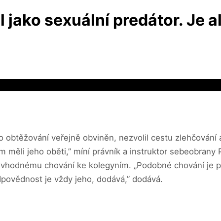
jako sexuální predátor. Je a
 obtěžování veřejně obviněn, nezvolil cestu zlehčování a
 měli jeho oběti,” míní právník a instruktor sebeobrany
 nevhodnému chování ke kolegyním. „Podobné chování je p
dpovědnost je vždy jeho, dodává,” dodává.