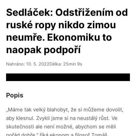
Sedláček: Odstřižením od
ruské ropy nikdo zimou
neumře. Ekonomiku to
naopak podpoří
Nahráno: 10. 5. 2022
Délka: 25min 9s
Video source not available
Popis
„Máme tak velký blahobyt, že si můžeme dovolit,
aby klesnul. Zvykli jsme si na neustálý růst. Ve
skutečnosti ale není možné, abychom se měli
pořád dobře,” říká ekonom a filosof Tomáš