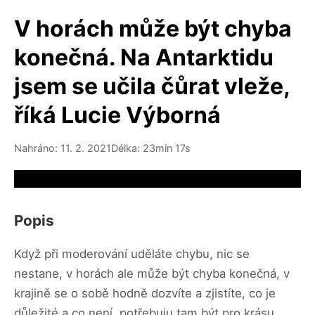
V horách může být chyba
konečná. Na Antarktidu
jsem se učila čůrat vleže,
říká Lucie Výborná
Nahráno: 11. 2. 2021
Délka: 23min 17s
Video source not available
Popis
Když při moderování uděláte chybu, nic se
nestane, v horách ale může být chyba konečná, v
krajině se o sobě hodně dozvíte a zjistíte, co je
důležité a co není, potřebuju tam být pro krásu,