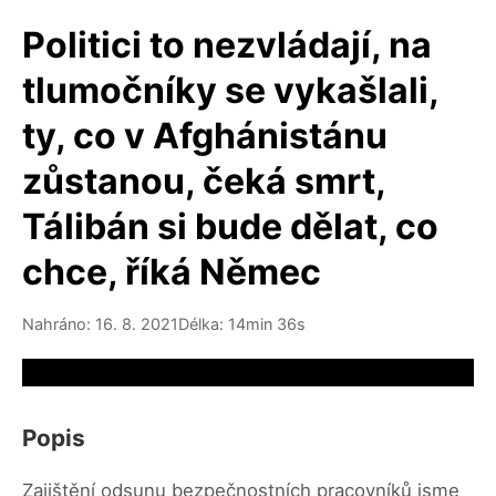
Politici to nezvládají, na
tlumočníky se vykašlali,
ty, co v Afghánistánu
zůstanou, čeká smrt,
Tálibán si bude dělat, co
chce, říká Němec
Nahráno: 16. 8. 2021
Délka: 14min 36s
Video source not available
Popis
Zajištění odsunu bezpečnostních pracovníků jsme