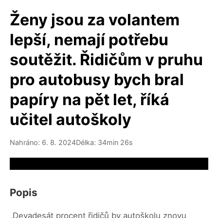
Ženy jsou za volantem
lepší, nemají potřebu
soutěžit. Řidičům v pruhu
pro autobusy bych bral
papíry na pět let, říká
učitel autoškoly
Nahráno: 6. 8. 2024
Délka: 34min 26s
Video source not available
Popis
„Devadesát procent řidičů by autoškolu znovu