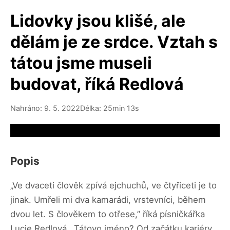
Lidovky jsou klišé, ale
dělám je ze srdce. Vztah s
tátou jsme museli
budovat, říká Redlová
Nahráno: 9. 5. 2022
Délka: 25min 13s
Video source not available
Popis
„Ve dvaceti člověk zpívá ejchuchů, ve čtyřiceti je to
jinak. Umřeli mi dva kamarádi, vrstevníci, během
dvou let. S člověkem to otřese,” říká písničkářka
Lucie Redlová. „Tátovo jméno? Od začátku kariéry