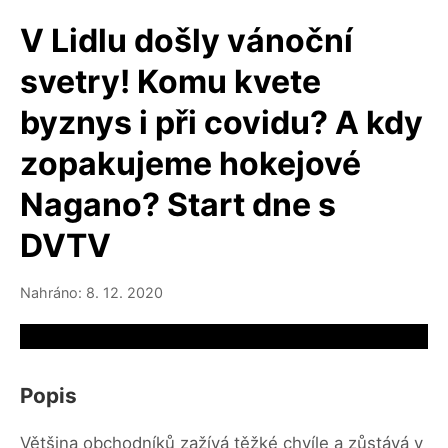
V Lidlu došly vánoční
svetry! Komu kvete
byznys i při covidu? A kdy
zopakujeme hokejové
Nagano? Start dne s
DVTV
Nahráno: 8. 12. 2020
Video source not available
Popis
Většina obchodníků zažívá těžké chvíle a zůstává v