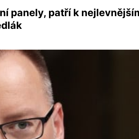
rní panely, patří k nejlevněj
edlák