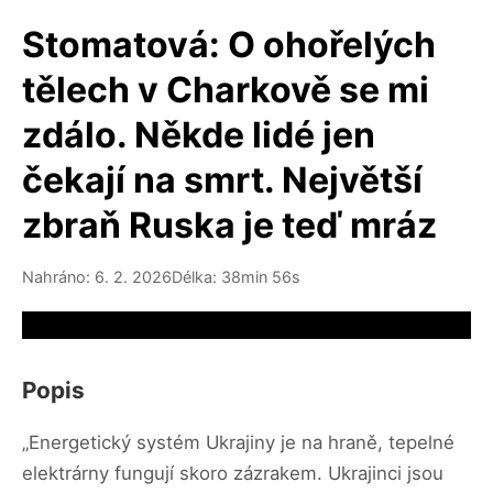
Stomatová: O ohořelých
tělech v Charkově se mi
zdálo. Někde lidé jen
čekají na smrt. Největší
zbraň Ruska je teď mráz
Nahráno: 6. 2. 2026
Délka: 38min 56s
Video source not available
Popis
„Energetický systém Ukrajiny je na hraně, tepelné
elektrárny fungují skoro zázrakem. Ukrajinci jsou