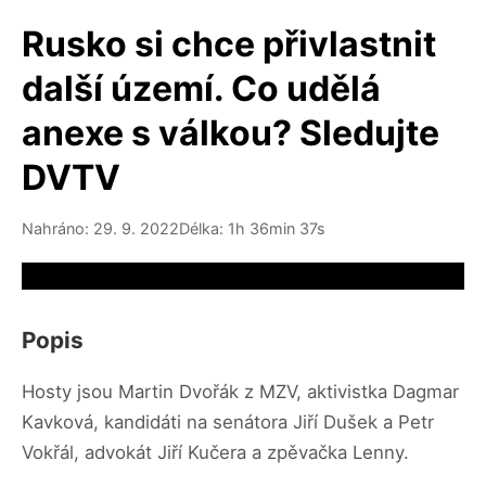
Rusko si chce přivlastnit
další území. Co udělá
anexe s válkou? Sledujte
DVTV
Nahráno: 29. 9. 2022
Délka: 1h 36min 37s
Video source not available
Popis
Hosty jsou Martin Dvořák z MZV, aktivistka Dagmar
Kavková, kandidáti na senátora Jiří Dušek a Petr
Vokřál, advokát Jiří Kučera a zpěvačka Lenny.