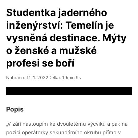
Studentka jaderného
inženýrství: Temelín je
vysněná destinace. Mýty
o ženské a mužské
profesi se boří
Nahráno: 11. 1. 2022
Délka: 19min 9s
Video source not available
Popis
„V září nastoupím ke dvouletému výcviku a pak na
pozici operátorky sekundárního okruhu přímo v