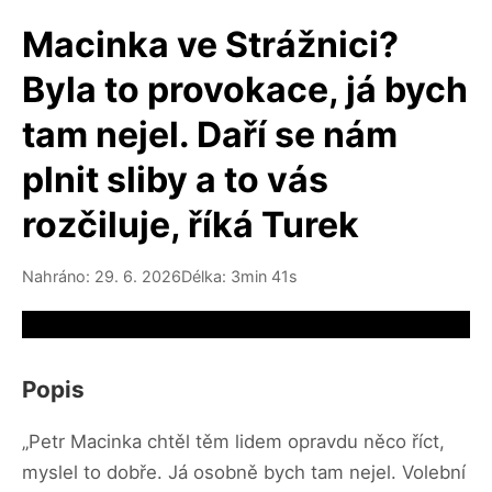
Macinka ve Strážnici?
Byla to provokace, já bych
tam nejel. Daří se nám
plnit sliby a to vás
rozčiluje, říká Turek
Nahráno: 29. 6. 2026
Délka: 3min 41s
Video source not available
Popis
„Petr Macinka chtěl těm lidem opravdu něco říct,
myslel to dobře. Já osobně bych tam nejel. Volební