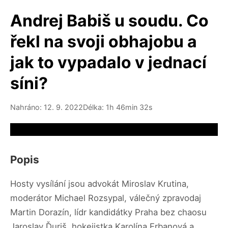
Andrej Babiš u soudu. Co
řekl na svoji obhajobu a
jak to vypadalo v jednací
síni?
Nahráno: 12. 9. 2022
Délka: 1h 46min 32s
Video source not available
Popis
Hosty vysílání jsou advokát Miroslav Krutina,
moderátor Michael Rozsypal, válečný zpravodaj
Martin Dorazín, lídr kandidátky Praha bez chaosu
Jaroslav Ďuriš, hokejistka Karolína Erbanová a