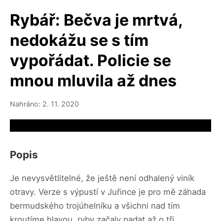
Rybář: Bečva je mrtvá,
nedokážu se s tím
vypořádat. Policie se
mnou mluvila až dnes
Nahráno: 2. 11. 2020
Video source not available
Popis
Je nevysvětlitelné, že ještě není odhalený viník
otravy. Verze s výpustí v Juřince je pro mě záhada
bermudského trojúhelníku a všichni nad tím
kroutíme hlavou, ryby začaly padat až o tři