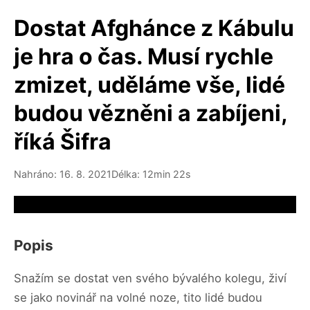
Dostat Afghánce z Kábulu
je hra o čas. Musí rychle
zmizet, uděláme vše, lidé
budou vězněni a zabíjeni,
říká Šifra
Nahráno: 16. 8. 2021
Délka: 12min 22s
Video source not available
Popis
Snažím se dostat ven svého bývalého kolegu, živí
se jako novinář na volné noze, tito lidé budou