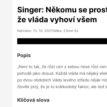
Singer: Někomu se prost
že vláda vyhoví všem
Nahráno: 13. 10. 2021
Délka: 23min 5s
Video source not available
Popis
„Není to tak, že růst cen s sebou nese růst ce
pohodě jako dosud. Každá vláda má nějaký elekt
po dvou obdobích vlády levého středu nějak nízká
člověk jistý, že je to krátkodobý faktor, ale teď 
Klíčová slova