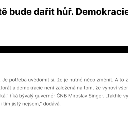
ě bude dařit hůř. Demokracie
n. Je potřeba uvědomit si, že je nutné něco změnit. A t
orát a demokracie není založená na tom, že vyhoví všem
,” říká bývalý guvernér ČNB Miroslav Singer. „Takhle vyso
si tím jistý nejsem,” dodává.