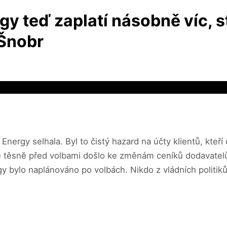
 teď zaplatí násobně víc, st
 Šnobr
nergy selhala. Byl to čistý hazard na účty klientů, kteří
že těsně před volbami došlo ke změnám ceníků dodavatelů
bylo naplánováno po volbách. Nikdo z vládních politiků u