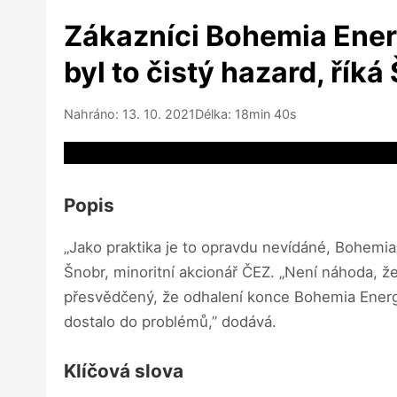
Zákazníci Bohemia Energy
byl to čistý hazard, říká
Nahráno: 13. 10. 2021
Délka: 18min 40s
Video source not available
Popis
„Jako praktika je to opravdu nevídáné, Bohemia E
Šnobr, minoritní akcionář ČEZ. „Není náhoda, 
přesvědčený, že odhalení konce Bohemia Energy 
dostalo do problémů,” dodává.
Klíčová slova