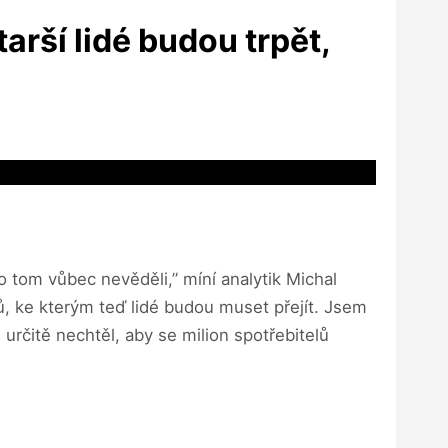
arší lidé budou trpět,
 o tom vůbec nevěděli,” míní analytik Michal
, ke kterým teď lidé budou muset přejít. Jsem
rčitě nechtěl, aby se milion spotřebitelů