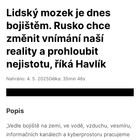
Lidský mozek je dnes
bojištěm. Rusko chce
změnit vnímání naší
reality a prohloubit
nejistotu, říká Havlík
Nahráno: 4. 5. 2025
Délka: 35min 46s
Video source not available
Popis
„Vedle bojiště na zemi, ve vodě, vzduchu, vesmíru,
informačních kanálech a kyberprostoru pracujeme