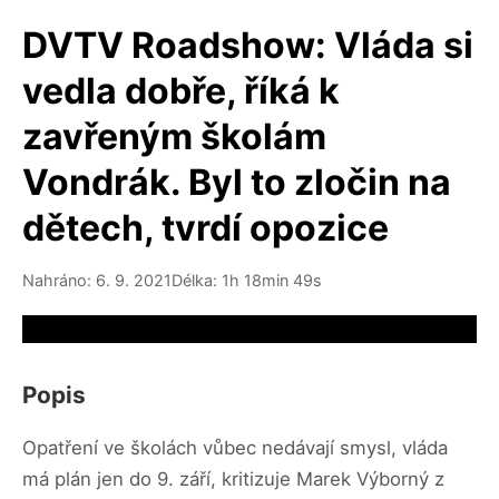
DVTV Roadshow: Vláda si
vedla dobře, říká k
zavřeným školám
Vondrák. Byl to zločin na
dětech, tvrdí opozice
Nahráno: 6. 9. 2021
Délka: 1h 18min 49s
Video source not available
Popis
Opatření ve školách vůbec nedávají smysl, vláda
má plán jen do 9. září, kritizuje Marek Výborný z