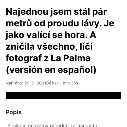
Najednou jsem stál pár
metrů od proudu lávy. Je
jako valící se hora. A
zničila všechno, líčí
fotograf z La Palma
(versión en español)
Nahráno: 29. 9. 2021
Délka: 11min 35s
Video source not available
Popis
„Sopka je úchvatný přírodní jev, naprosto