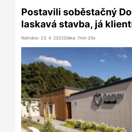
Postavili soběstačný Do
laskavá stavba, já klien
Nahráno: 23. 4. 2022
Délka: 7min 20s