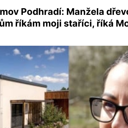
mov Podhradí: Manžela dřevos
tům říkám moji staříci, říká M