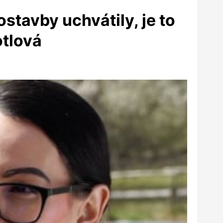
tavby uchvátily, je to
otlová