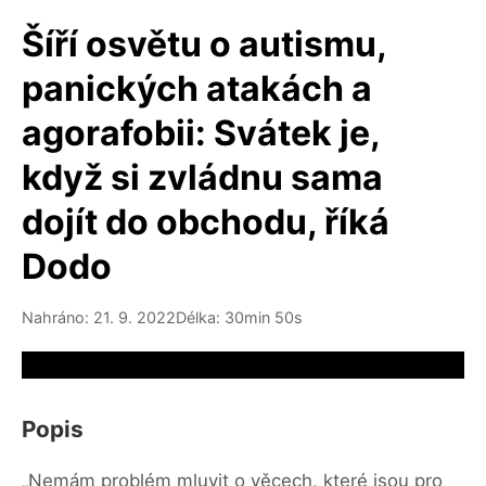
Šíří osvětu o autismu,
panických atakách a
agorafobii: Svátek je,
když si zvládnu sama
dojít do obchodu, říká
Dodo
Nahráno: 21. 9. 2022
Délka: 30min 50s
Video source not available
Popis
„Nemám problém mluvit o věcech, které jsou pro