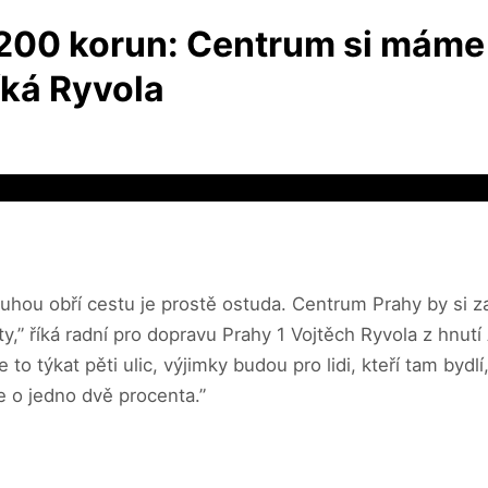
 200 korun: Centrum si máme
íká Ryvola
uhou obří cestu je prostě ostuda. Centrum Prahy by si za
nty,” říká radní pro dopravu Prahy 1 Vojtěch Ryvola z hn
to týkat pěti ulic, výjimky budou pro lidi, kteří tam bydl
e o jedno dvě procenta.”