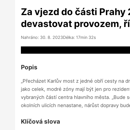
Za vjezd do části Prahy
devastovat provozem, ř
Nahráno: 30. 8. 2023
Délka: 17min 32s
Video source not available
Popis
„Přecházet Karlův most z jedné obří cesty na dr
jako celek, modré zóny mají být jen pro rezide
vybraných částí centra hlavního města. „Bude se 
okolních ulicích nenastane, nárůst dopravy bud
Klíčová slova