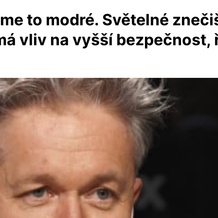
áme to modré. Světelné zneči
má vliv na vyšší bezpečnost, 