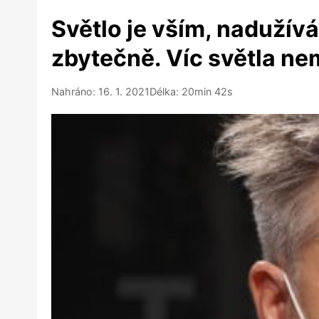
Světlo je vším, nadužív
zbytečně. Víc světla ne
Nahráno: 16. 1. 2021
Délka: 20min 42s