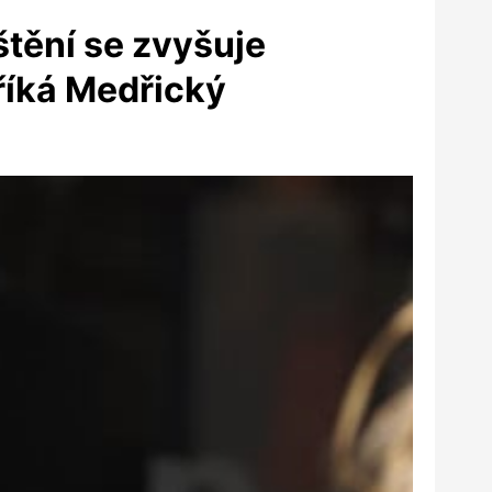
štění se zvyšuje
říká Medřický