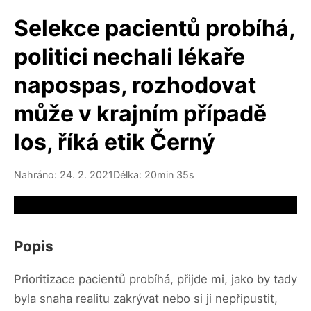
Selekce pacientů probíhá,
politici nechali lékaře
napospas, rozhodovat
může v krajním případě
los, říká etik Černý
Nahráno: 24. 2. 2021
Délka: 20min 35s
Video source not available
Popis
Prioritizace pacientů probíhá, přijde mi, jako by tady
byla snaha realitu zakrývat nebo si ji nepřipustit,