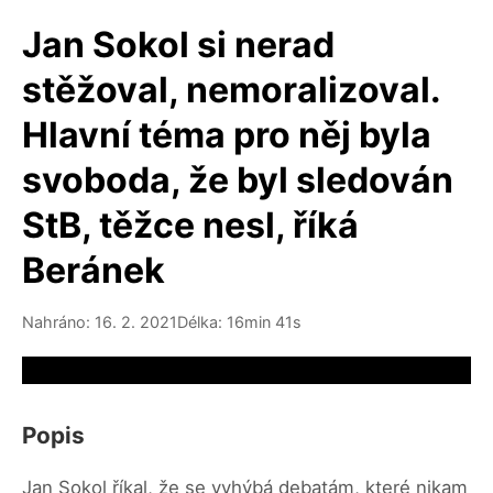
Jan Sokol si nerad
stěžoval, nemoralizoval.
Hlavní téma pro něj byla
svoboda, že byl sledován
StB, těžce nesl, říká
Beránek
Nahráno: 16. 2. 2021
Délka: 16min 41s
Video source not available
Popis
Jan Sokol říkal, že se vyhýbá debatám, které nikam