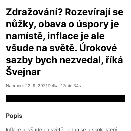
Zdražování? Rozevírají se
nůžky, obava o úspory je
namístě, inflace je ale
všude na světě. Úrokové
sazby bych nezvedal, říká
Švejnar
Nahráno: 22. 9. 2021
Délka: 17min 34s
Video source not available
Popis
Inflace je všude na světě, jedná se o skok, který