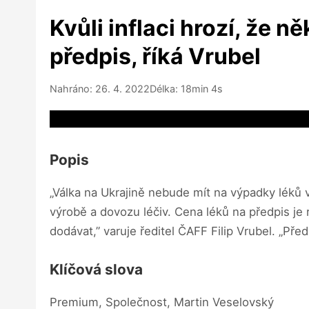
Kvůli inflaci hrozí, že n
předpis, říká Vrubel
Nahráno: 26. 4. 2022
Délka: 18min 4s
Video source not available
Popis
„Válka na Ukrajině nebude mít na výpadky léků vl
výrobě a dovozu léčiv. Cena léků na předpis je
dodávat,” varuje ředitel ČAFF Filip Vrubel. „Pře
Klíčová slova
Premium, Společnost, Martin Veselovský