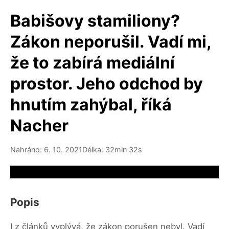
Babišovy stamiliony?
Zákon neporušil. Vadí mi,
že to zabírá mediální
prostor. Jeho odchod by
hnutím zahýbal, říká
Nacher
Nahráno: 6. 10. 2021
Délka: 32min 32s
Video source not available
Popis
I z článků vyplývá, že zákon porušen nebyl. Vadí