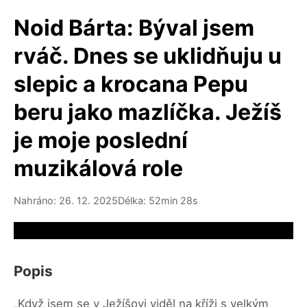
Noid Bárta: Býval jsem
rváč. Dnes se uklidňuju u
slepic a krocana Pepu
beru jako mazlíčka. Ježíš
je moje poslední
muzikálová role
Nahráno: 26. 12. 2025
Délka: 52min 28s
Video source not available
Popis
„Když jsem se v Ježíšovi viděl na kříži s velkým