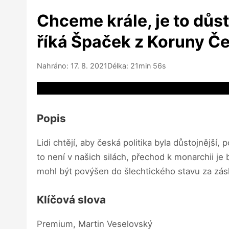
Chceme krále, je to důst
říká Špaček z Koruny Č
Nahráno: 17. 8. 2021
Délka: 21min 56s
Video source not available
Popis
Lidi chtějí, aby česká politika byla důstojnější
to není v našich silách, přechod k monarchii je
mohl být povýšen do šlechtického stavu za zás
Klíčová slova
Premium, Martin Veselovský