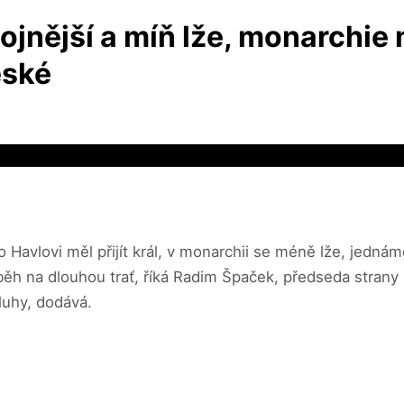
ojnější a míň lže, monarchie m
eské
, po Havlovi měl přijít král, v monarchii se méně lže, jedn
 běh na dlouhou trať, říká Radim Špaček, předseda strany
luhy, dodává.