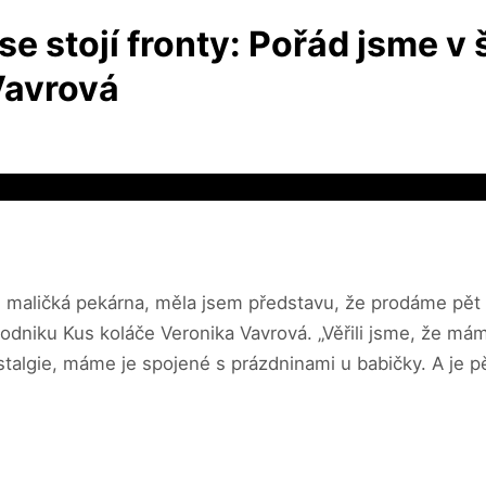
 se stojí fronty: Pořád jsme v
 Vavrová
 maličká pekárna, měla jsem představu, že prodáme pět 
podniku Kus koláče Veronika Vavrová. „Věřili jsme, že má
stalgie, máme je spojené s prázdninami u babičky. A je p