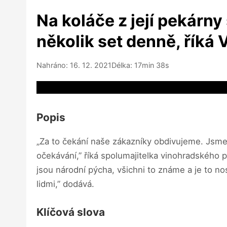
Na koláče z její pekárny
několik set denně, říká
Nahráno: 16. 12. 2021
Délka: 17min 38s
Video source not available
Popis
„Za to čekání naše zákazníky obdivujeme. Jsme
očekávání,” říká spolumajitelka vinohradského 
jsou národní pýcha, všichni to známe a je to no
lidmi,” dodává.
Klíčová slova