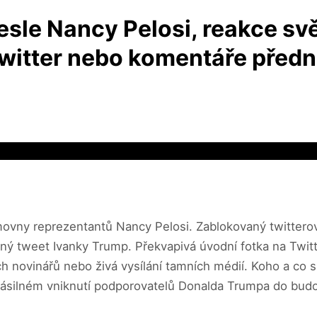
esle Nancy Pelosi, reakce svě
itter nebo komentáře předn
ovny reprezentantů Nancy Pelosi. Zablokovaný twitter
zaný tweet Ivanky Trump. Překvapivá úvodní fotka na Twit
novinářů nebo živá vysílání tamních médií. Koho a co s
 násilném vniknutí podporovatelů Donalda Trumpa do bu