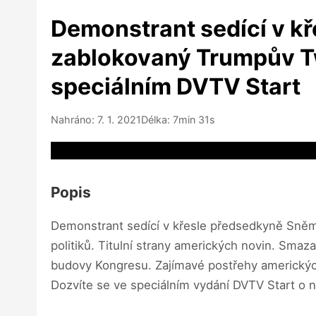
Demonstrant sedící v kř
zablokovaný Trumpův Tw
speciálním DVTV Start
Nahráno: 7. 1. 2021
Délka: 7min 31s
Video source not available
Popis
Demonstrant sedící v křesle předsedkyně Sněm
politiků. Titulní strany amerických novin. Sma
budovy Kongresu. Zajímavé postřehy amerických 
Dozvíte se ve speciálním vydání DVTV Start o