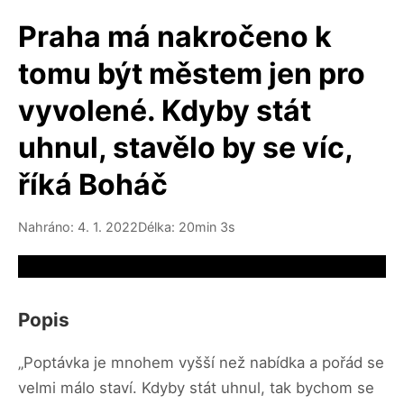
Praha má nakročeno k
tomu být městem jen pro
vyvolené. Kdyby stát
uhnul, stavělo by se víc,
říká Boháč
Nahráno: 4. 1. 2022
Délka: 20min 3s
Video source not available
Popis
„Poptávka je mnohem vyšší než nabídka a pořád se
velmi málo staví. Kdyby stát uhnul, tak bychom se