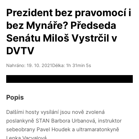
Prezident bez pravomocí i
bez Mynáře? Předseda
Senátu Miloš Vystrčil v
DVTV
Nahráno: 19. 10. 2021
Délka: 1h 31min 5s
Video source not available
Popis
Dalšími hosty vysílání jsou nově zvolená
poslankyně STAN Barbora Urbanová, instruktor
sebeobrany Pavel Houdek a ultramaratonkyně
Lenka Vacvalová.