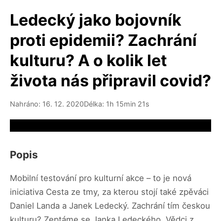
Ledecký jako bojovník
proti epidemii? Zachrání
kulturu? A o kolik let
života nás připravil covid?
Nahráno: 16. 12. 2020
Délka: 1h 15min 21s
Video source not available
Popis
Mobilní testování pro kulturní akce – to je nová
iniciativa Cesta ze tmy, za kterou stojí také zpěváci
Daniel Landa a Janek Ledecký. Zachrání tím českou
kulturu? Zeptáme se Janka Ledeckého. Vědci z