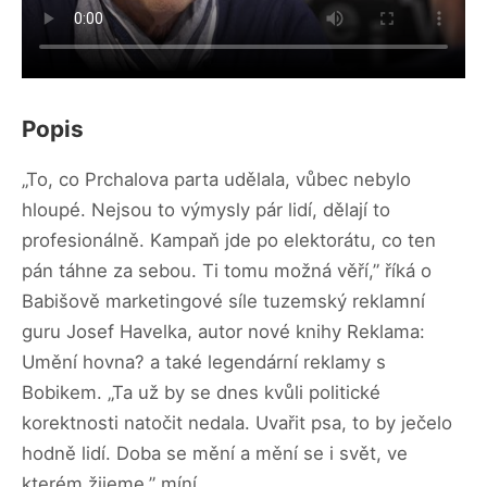
Popis
„To, co Prchalova parta udělala, vůbec nebylo
hloupé. Nejsou to výmysly pár lidí, dělají to
profesionálně. Kampaň jde po elektorátu, co ten
pán táhne za sebou. Ti tomu možná věří,” říká o
Babišově marketingové síle tuzemský reklamní
guru Josef Havelka, autor nové knihy Reklama:
Umění hovna? a také legendární reklamy s
Bobikem. „Ta už by se dnes kvůli politické
korektnosti natočit nedala. Uvařit psa, to by ječelo
hodně lidí. Doba se mění a mění se i svět, ve
kterém žijeme,” míní.