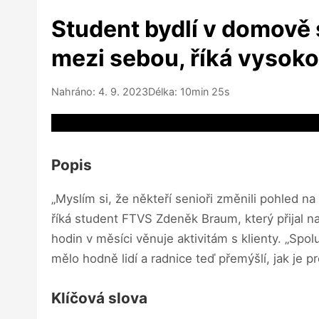
Student bydlí v domově se
mezi sebou, říká vysok
Nahráno: 4. 9. 2023
Délka: 10min 25s
Video source not available
Popis
„Myslím si, že někteří senioři změnili pohled na
říká student FTVS Zdeněk Braum, který přijal 
hodin v měsíci věnuje aktivitám s klienty. „Spolu
mělo hodně lidí a radnice teď přemýšlí, jak je pro
Klíčová slova