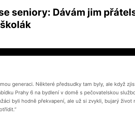
 seniory: Dávám jim přátelství
oškolák
 mou generaci. Některé předsudky tam byly, ale když zjisti
nabídku Prahy 6 na bydlení v domě s pečovatelskou služ
žáci byli hodně překvapení, ale už si zvykli, bujarý život
třídit.”