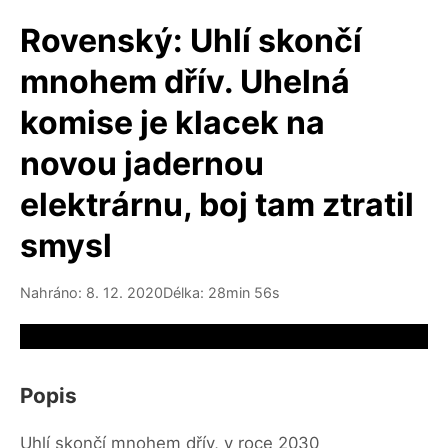
Rovenský: Uhlí skončí
mnohem dřív. Uhelná
komise je klacek na
novou jadernou
elektrárnu, boj tam ztratil
smysl
Nahráno: 8. 12. 2020
Délka: 28min 56s
Video source not available
Popis
Uhlí skončí mnohem dřív, v roce 2030