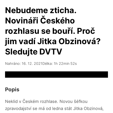
Nebudeme zticha.
Novináři Českého
rozhlasu se bouří. Proč
jim vadí Jitka Obzinová?
Sledujte DVTV
Nahráno: 16. 12. 2021
Délka: 1h 22min 52s
Video source not available
Popis
Neklid v Českém rozhlase. Novou šéfkou
zpravodajství se má od ledna stát Jitka Obzinová,