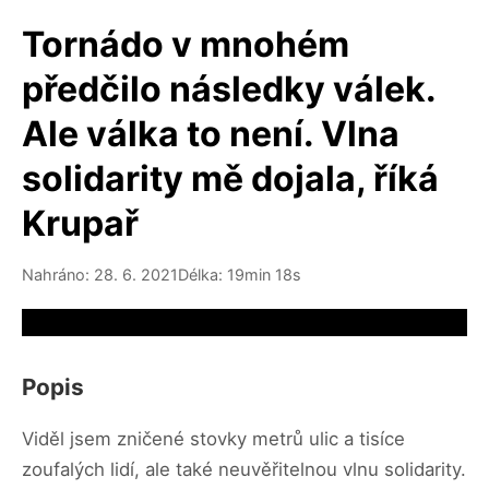
Tornádo v mnohém
předčilo následky válek.
Ale válka to není. Vlna
solidarity mě dojala, říká
Krupař
Nahráno: 28. 6. 2021
Délka: 19min 18s
Video source not available
Popis
Viděl jsem zničené stovky metrů ulic a tisíce
zoufalých lidí, ale také neuvěřitelnou vlnu solidarity.